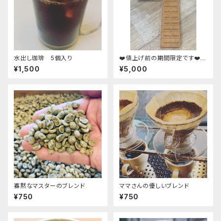
水出し珈琲 5個入り
❤️値上げ前の期間限定です❤️送
料無料‼️お得な珈琲チケット¥50
¥1,500
¥5,000
0券11枚綴¥5,500分&ドリップ
パックおまけ付き。
寡黙なマスターのブレンド
ママさんの優しいブレンド
¥750
¥750